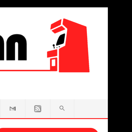
SEARCH
FOR:
Search Button