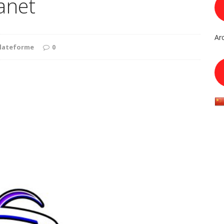
anet
Ar
lateforme
0