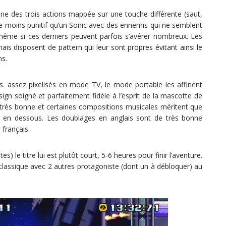
une des trois actions mappée sur une touche différente (saut,
re moins punitif qu’un Sonic avec des ennemis qui ne semblent
même si ces derniers peuvent parfois s’avérer nombreux. Les
is disposent de pattern qui leur sont propres évitant ainsi le
ns.
s. assez pixelisés en mode TV, le mode portable les affinent
ign soigné et parfaitement fidèle à l’esprit de la mascotte de
 très bonne et certaines compositions musicales méritent que
ent en dessous. Les doublages en anglais sont de très bonne
 français.
s) le titre lui est plutôt court, 5-6 heures pour finir l’aventure.
e classique avec 2 autres protagoniste (dont un à débloquer) au