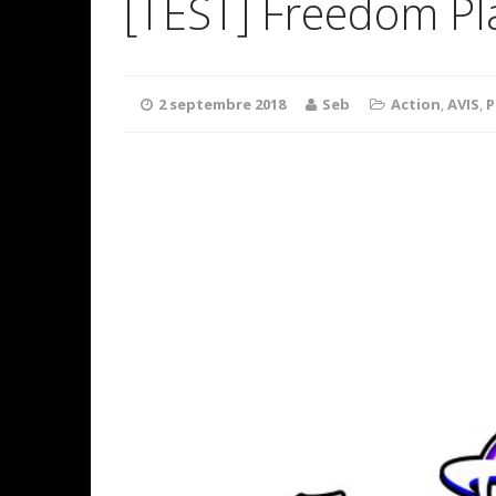
[TEST] Freedom Pl
2 septembre 2018
Seb
Action
,
AVIS
,
P