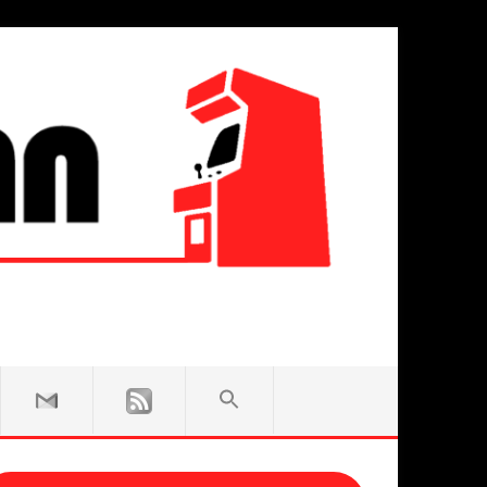
SEARCH
FOR:
Search Button