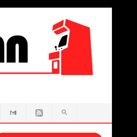
SEARCH
FOR:
Search Button