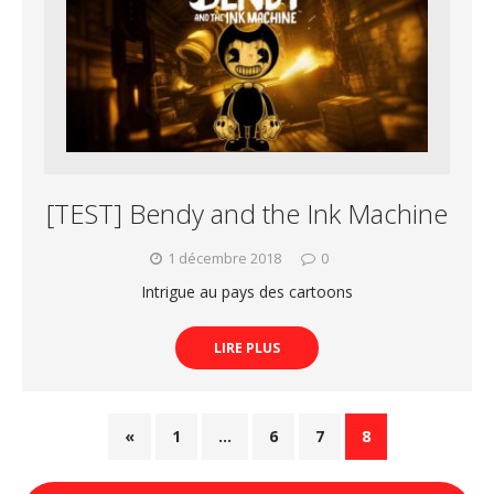
[TEST] Bendy and the Ink Machine
1 décembre 2018
0
Intrigue au pays des cartoons
LIRE PLUS
«
1
…
6
7
8