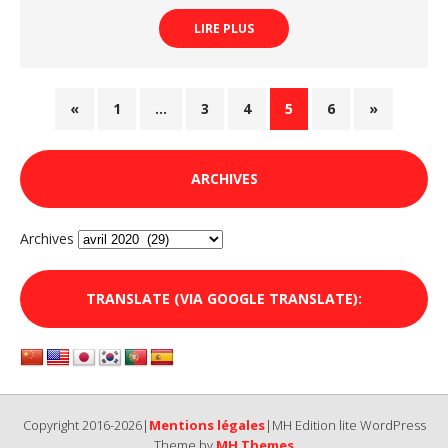
LIRE PLUS
«
1
…
3
4
5
6
»
ARCHIVES
Archives
TRANSLATE (VIA GOOGLE TRANSLATE):
Copyright 2016-2026|
Mentions légales
|MH Edition lite WordPress
Theme by
MH Themes