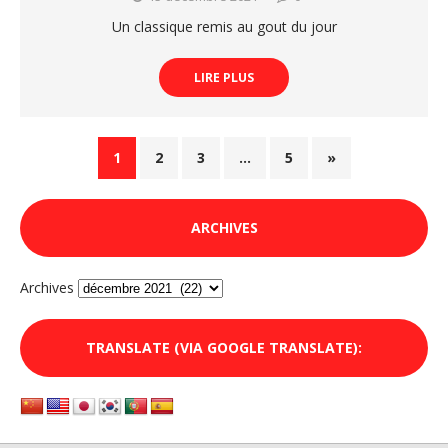
Un classique remis au gout du jour
LIRE PLUS
1
2
3
…
5
»
ARCHIVES
Archives
TRANSLATE (VIA GOOGLE TRANSLATE):