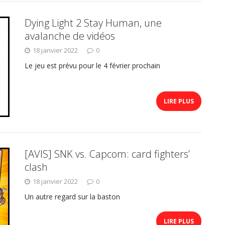
Dying Light 2 Stay Human, une
avalanche de vidéos
18 janvier 2022
0
Le jeu est prévu pour le 4 février prochain
LIRE PLUS
[AVIS] SNK vs. Capcom: card fighters’
clash
18 janvier 2022
0
Un autre regard sur la baston
LIRE PLUS