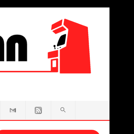
SEARCH
FOR:
Search Button