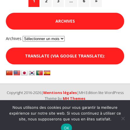
1
2
3
…
6
»
ARCHIVES
Archives
TRANSLATE (VIA GOOGLE TRANSLATE):
Copyright 2016-2026|
Mentions légales
|MH Edition lite WordPress
Theme by
MH Themes
Nous utilisons des cookies pour vous garantir la meilleure
expérience sur notre site web. Si vous continuez à utiliser ce
site, nous supposerons que vous en êtes satisfait.
OK