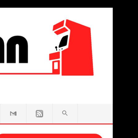
SEARCH
FOR:
Search Button