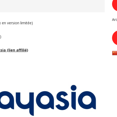
Ar
 en version limitée)
)
sia (lien affilié)