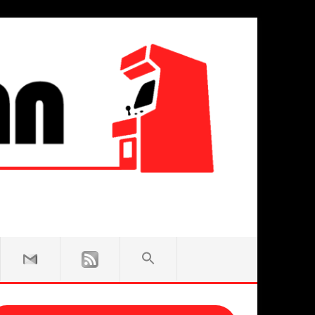
SEARCH
FOR:
Search Button