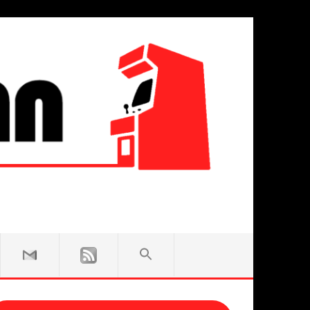
SEARCH
FOR:
Search Button