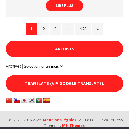
LIRE PLUS
1
2
3
…
123
»
ARCHIVES
Archives
TRANSLATE (VIA GOOGLE TRANSLATE):
Copyright 2016-2026|
Mentions légales
|MH Edition lite WordPress
Theme by
MH Themes