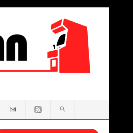
SEARCH
FOR:
Search Button