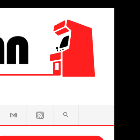
SEARCH
FOR:
Search Button