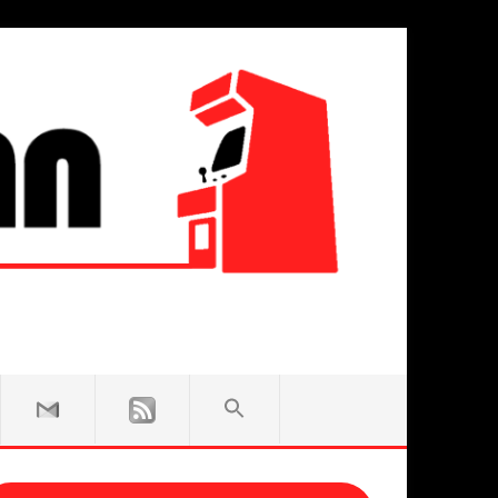
SEARCH
FOR:
Search Button