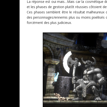
La réponse est oui mais…Mais car la cosmétique du 
et les phases de gestion plutôt réussies côtoient d
Ces phases semblent être le résultat malheureux 
des personnages/ennemis plus ou moins pixélisés q
forcément des plus judicieux.