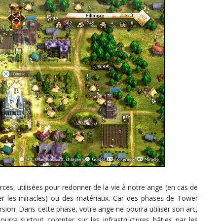
es, utilisées pour redonner de la vie à notre ange (en cas de
ser les miracles) ou des matériaux. Car des phases de Tower
rsion. Dans cette phase, votre ange ne pourra utiliser son arc,
pourra surtout compter sur les infrastructures bâties par les