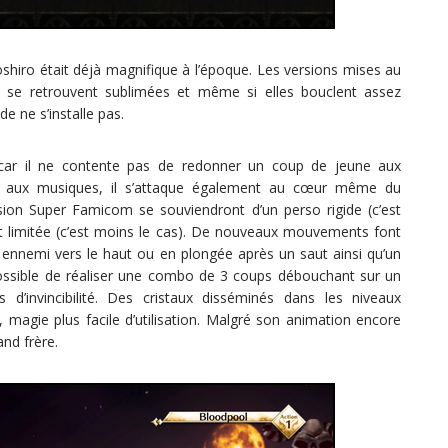
shiro était déjà magnifique à l’époque. Les versions mises au
s se retrouvent sublimées et même si elles bouclent assez
e ne s’installe pas.
r car il ne contente pas de redonner un coup de jeune aux
t aux musiques, il s’attaque également au cœur même du
sion Super Famicom se souviendront d’un perso rigide (c’est
t limitée (c’est moins le cas). De nouveaux mouvements font
n ennemi vers le haut ou en plongée après un saut ainsi qu’un
 possible de réaliser une combo de 3 coups débouchant sur un
d’invincibilité. Des cristaux disséminés dans les niveaux
magie plus facile d’utilisation. Malgré son animation encore
and frère.