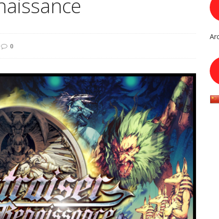
enaissance
Ar
0