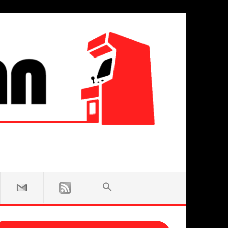
SEARCH
FOR:
Search Button