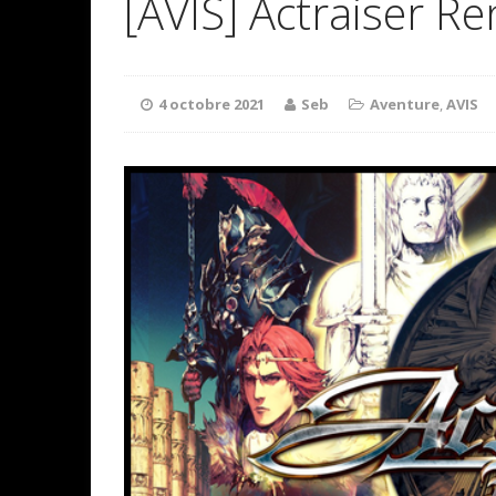
[AVIS] Actraiser R
4 octobre 2021
Seb
Aventure
,
AVIS