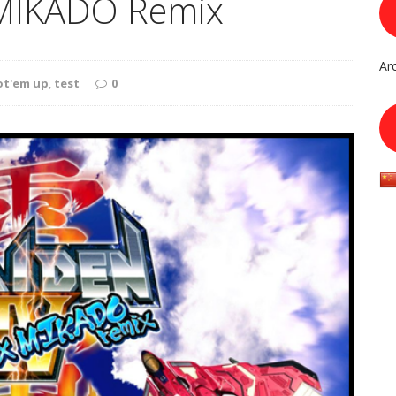
x MIKADO Remix
Ar
ot'em up
,
test
0