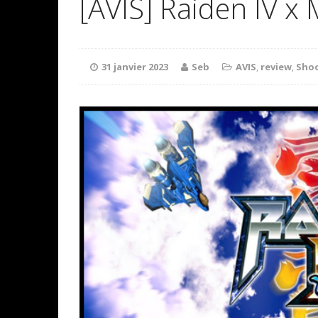
[AVIS] Raiden IV 
31 janvier 2023
Seb
AVIS
,
review
,
Sho