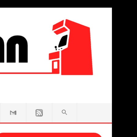
SEARCH
FOR:
Search Button