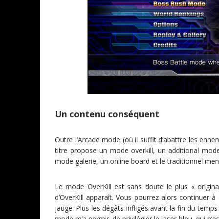
Un contenu conséquent
Outre l’Arcade mode (où il suffit d’abattre les enn
titre propose un mode overkill, un additional mod
mode galerie, un online board et le traditionnel men
Le mode OverKill est sans doute le plus « origin
d’OverKill apparaît. Vous pourrez alors continuer à
jauge. Plus les dégâts infligés avant la fin du temp
mode m’a permis de privilégier le laser bleu, qui n’