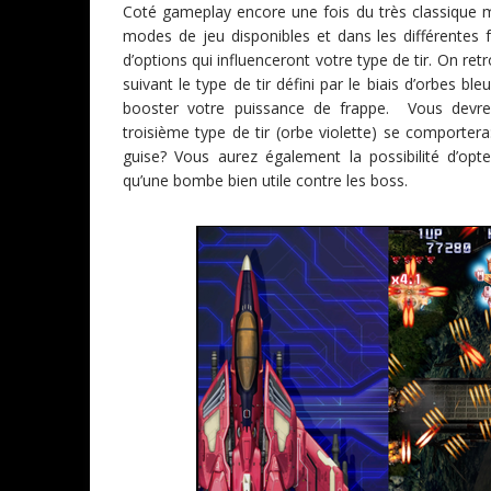
Coté gameplay encore une fois du très classique ma
modes de jeu disponibles et dans les différentes f
d’options qui influenceront votre type de tir. On ret
suivant le type de tir défini par le biais d’orbes 
booster votre puissance de frappe. Vous devre
troisième type de tir (orbe violette) se comportera
guise? Vous aurez également la possibilité d’opte
qu’une bombe bien utile contre les boss.