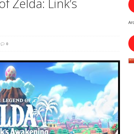
f Zelda: Link’s
Ar
0