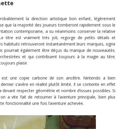
nette
robablement la direction artistique bon enfant, légèrement
ense que la majorité des joueurs tomberont rapidement sous le
ntation contemporaine, a su néanmoins conserver la relative
 titre est vraiment très joli, regorge de petits détails et
 Les habitués retrouveront instantanément leurs marques, signe
 mais pourrait également être déçus du manque de nouveautés.
chestrées et qui contribuent toujours à la magie au titre;
oujours plaisir.
r est une copie carbone de son ancêtre. Nintendo a bien
rnier s’avère en réalité plutôt limité. Il se contente en effet
 devant respecter géométrie et nombre d’issues possibles. Si
 a vite fait de retourner à l’aventure principale, bien plus
tte fonctionnalité une fois l’aventure achevée.