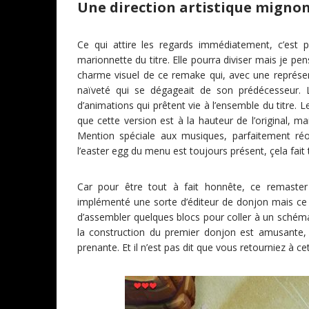
Une direction artistique migno
Ce qui attire les regards immédiatement, c’est p
marionnette du titre. Elle pourra diviser mais je p
charme visuel de ce remake qui, avec une représe
naïveté qui se dégageait de son prédécesseur. Le
d’animations qui prêtent vie à l’ensemble du titre.
que cette version est à la hauteur de l’original,
Mention spéciale aux musiques, parfaitement réor
l’easter egg du menu est toujours présent, çela fait t
Car pour être tout à fait honnête, ce remaste
implémenté une sorte d’éditeur de donjon mais ce de
d’assembler quelques blocs pour coller à un schéma
la construction du premier donjon est amusante, on
prenante. Et il n’est pas dit que vous retourniez à ce