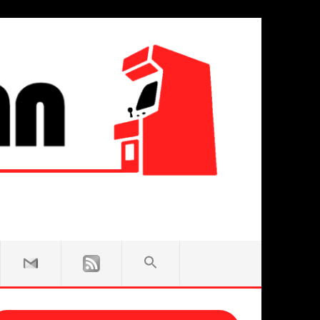
SEARCH
FOR:
Search Button