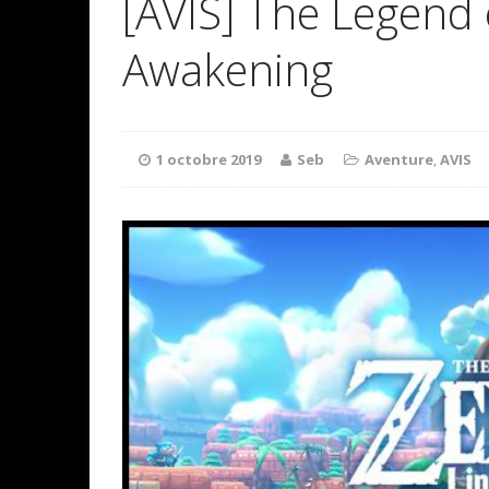
[AVIS] The Legend o
Awakening
1 octobre 2019
Seb
Aventure
,
AVIS