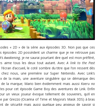
pisodes « 2D » de la série aux épisodes 3D. Non pas que ces
les épisodes 2D possèdent un charme que je ne retrouve pas
k’s Awakening,
je ne saurai pourtant dire quel est mon préféré,
es aime tous les deux tout autant. Avec
A link to the Past
l’écran d’accueil, le coté sombre du titre que l’on ressent dès
sé chez nous, une première sur Super Nintendo. Avec Link’s
eux de la main, une aventure singulière qui se démarque des
res de la marque; Mario bien évidemment mais aussi
Kaeru no
ées pour cet épisode Game Boy des aventures de Link. Enfin
pour un vieux joueur évoque tellement de souvenirs, qu’il en
emake par Grezzo (Ocarina of Time et Majora’s Mask 3DS) à bras
nt de sécurité mais aussi quelque peu anxieux de savoir si