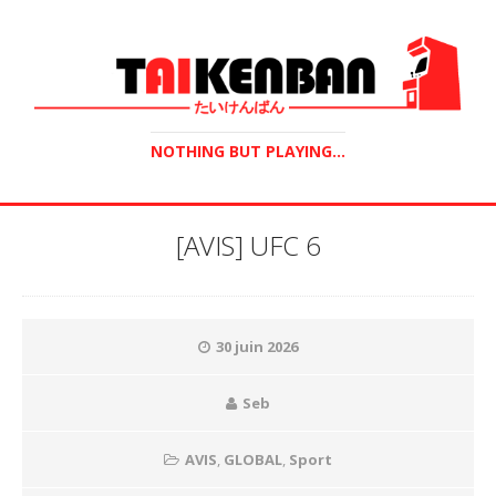
NOTHING BUT PLAYING...
[AVIS] UFC 6
30 juin 2026
Seb
AVIS
,
GLOBAL
,
Sport