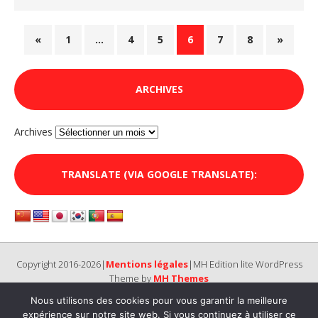
«
1
…
4
5
6
7
8
»
ARCHIVES
Archives
TRANSLATE (VIA GOOGLE TRANSLATE):
Copyright 2016-2026|
Mentions légales
|MH Edition lite WordPress
Theme by
MH Themes
Nous utilisons des cookies pour vous garantir la meilleure
expérience sur notre site web. Si vous continuez à utiliser ce