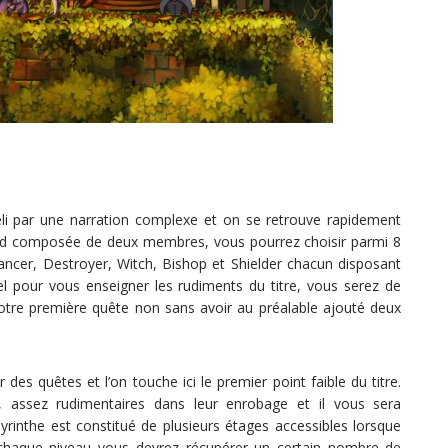
eli par une narration complexe et on se retrouve rapidement
ord composée de deux membres, vous pourrez choisir parmi 8
ancer, Destroyer, Witch, Bishop et Shielder chacun disposant
el pour vous enseigner les rudiments du titre, vous serez de
votre première quête non sans avoir au préalable ajouté deux
 des quêtes et l’on touche ici le premier point faible du titre.
al, assez rudimentaires dans leur enrobage et il vous sera
rinthe est constitué de plusieurs étages accessibles lorsque
s chaque niveau vous devrez récupérer un certain nombre de