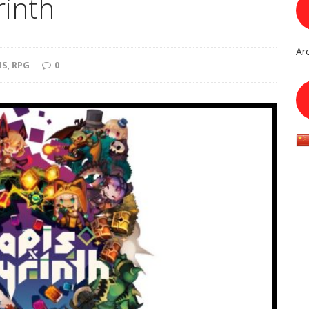
rinth
Ar
IS
,
RPG
0