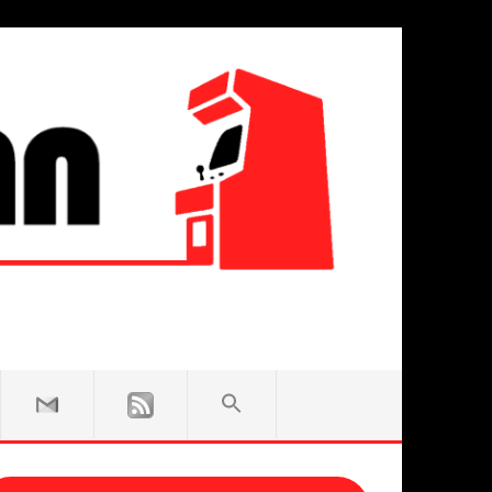
SEARCH
FOR:
Search Button