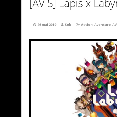
[AVIS] Lapis x Laby
26 mai 2019
Seb
Action
,
Aventure
,
AV