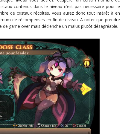
ristaux contenus dans le niveau n’est pas nécessaire pour le
re de cristaux récoltés. Vous aurez donc tout intérêt à en
ximum de récompenses en fin de niveau. A noter que prendre
me de game over mais déclenche un malus plutôt désagréable.