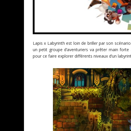
Lapis x Labyrinth est loin de briller par son scénari
un petit groupe d’aventuriers va prêter main forte 
pour ce faire explorer différents niveaux d’un labyr