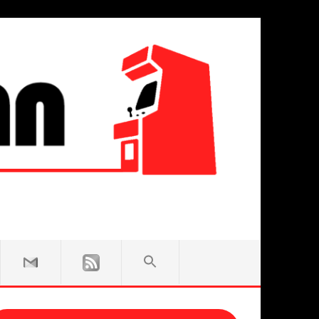
SEARCH
FOR:
Search Button