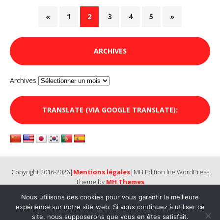
«
1
2
3
4
5
»
ARCHIVES
Archives
TRANSLATE (VIA GOOGLE TRANSLATE):
Copyright 2016-2026|
Mentions légales
|MH Edition lite WordPress
Theme by
MH Themes
Nous utilisons des cookies pour vous garantir la meilleure
expérience sur notre site web. Si vous continuez à utiliser ce
site, nous supposerons que vous en êtes satisfait.