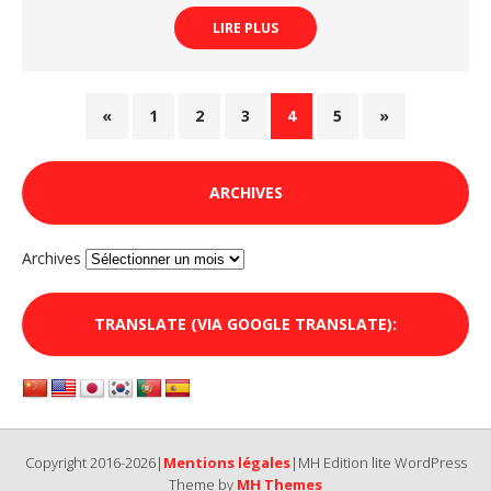
LIRE PLUS
«
1
2
3
4
5
»
ARCHIVES
Archives
TRANSLATE (VIA GOOGLE TRANSLATE):
Copyright 2016-2026|
Mentions légales
|MH Edition lite WordPress
Theme by
MH Themes