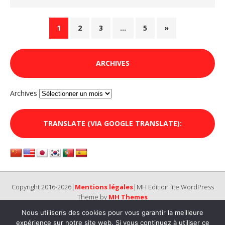
1
2
3
…
5
»
ARCHIVES
Archives
TRANSLATE (VIA GOOGLE TRANSLATE):
Copyright 2016-2026|
Mentions légales
|MH Edition lite WordPress
Theme by
MH Themes
Nous utilisons des cookies pour vous garantir la meilleure
expérience sur notre site web. Si vous continuez à utiliser ce