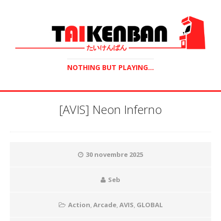
NOTHING BUT PLAYING...
[AVIS] Neon Inferno
30 novembre 2025
Seb
Action
,
Arcade
,
AVIS
,
GLOBAL