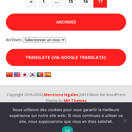
«
1
…
15
16
17
ARCHIVES
Archives
TRANSLATE (VIA GOOGLE TRANSLATE):
Copyright 2016-2026|
Mentions légales
|MH Edition lite WordPress
Theme by
MH Themes
Nous utilisons des cookies pour vous garantir la meilleure
expérience sur notre site web. Si vous continuez à utiliser ce
site, nous supposerons que vous en êtes satisfait.
OK