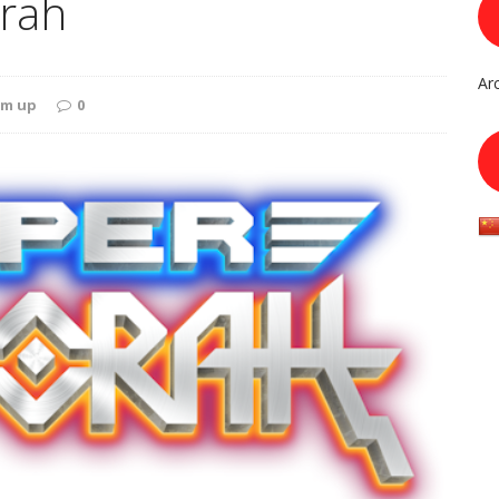
orah
Ar
em up
0