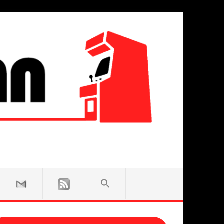
SEARCH
FOR:
Search Button