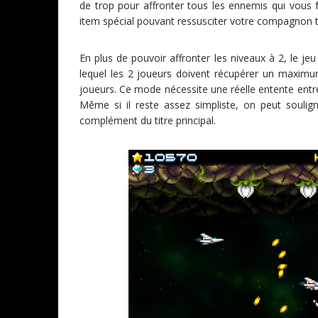
de trop pour affronter tous les ennemis qui vous 
item spécial pouvant ressusciter votre compagnon
En plus de pouvoir affronter les niveaux à 2, le 
lequel les 2 joueurs doivent récupérer un maximum
joueurs. Ce mode nécessite une réelle entente entre l
Même si il reste assez simpliste, on peut soulig
complément du titre principal.