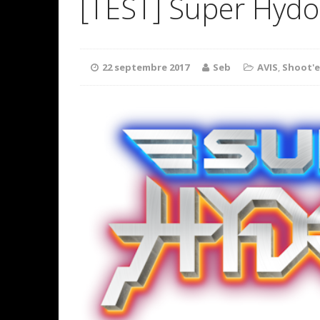
[TEST] Super Hyd
22 septembre 2017
Seb
AVIS
,
Shoot'