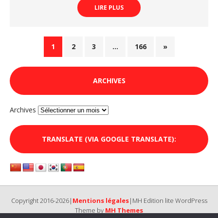
LIRE PLUS
1
2
3
…
166
»
ARCHIVES
Archives
TRANSLATE (VIA GOOGLE TRANSLATE):
Copyright 2016-2026|
Mentions légales
|MH Edition lite WordPress
Theme by
MH Themes