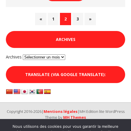
«
1
2
3
»
ARCHIVES
Archives
TRANSLATE (VIA GOOGLE TRANSLATE):
Copyright 2016-2026|
Mentions légales
|MH Edition lite WordPress
Theme by
MH Themes
Nous utilisons des cookies pour vous garantir la meilleure