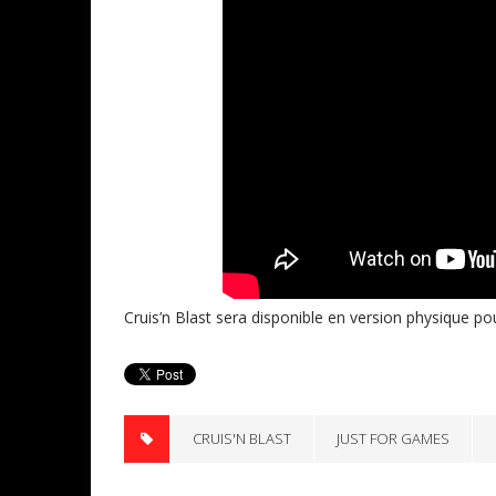
Cruis’n Blast sera disponible en version physique p
CRUIS'N BLAST
JUST FOR GAMES