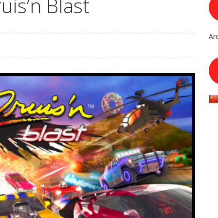
uis’n Blast
Ar