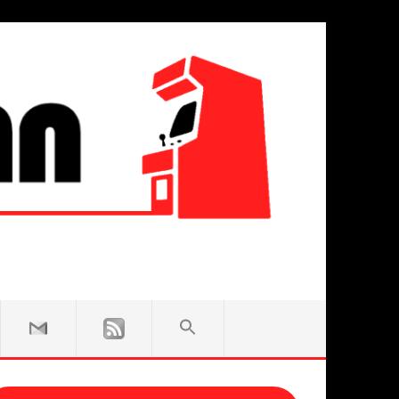
SEARCH
FOR:
Search Button