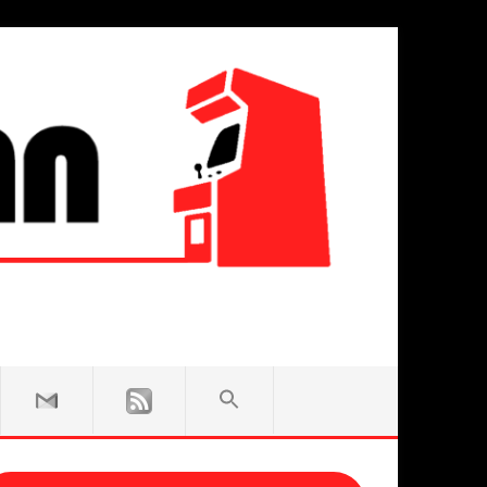
SEARCH
FOR:
Search Button