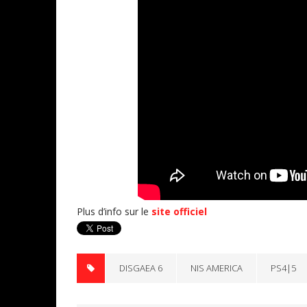
Plus d’info sur le
site officiel
DISGAEA 6
NIS AMERICA
PS4|5