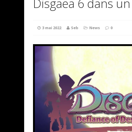
Disgaea 6 dans un 
3 mai 2022
Seb
News
0