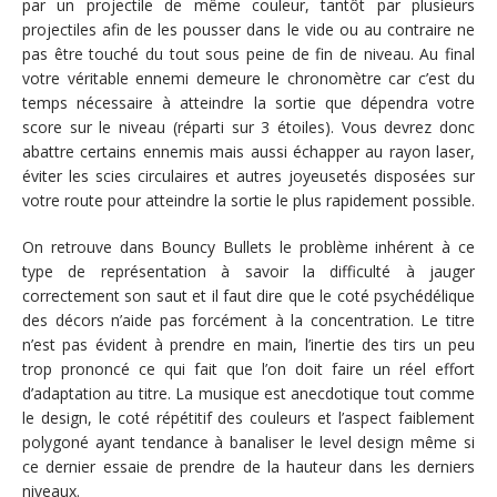
par un projectile de même couleur, tantôt par plusieurs
projectiles afin de les pousser dans le vide ou au contraire ne
pas être touché du tout sous peine de fin de niveau. Au final
votre véritable ennemi demeure le chronomètre car c’est du
temps nécessaire à atteindre la sortie que dépendra votre
score sur le niveau (réparti sur 3 étoiles). Vous devrez donc
abattre certains ennemis mais aussi échapper au rayon laser,
éviter les scies circulaires et autres joyeusetés disposées sur
votre route pour atteindre la sortie le plus rapidement possible.
On retrouve dans Bouncy Bullets le problème inhérent à ce
type de représentation à savoir la difficulté à jauger
correctement son saut et il faut dire que le coté psychédélique
des décors n’aide pas forcément à la concentration. Le titre
n’est pas évident à prendre en main, l’inertie des tirs un peu
trop prononcé ce qui fait que l’on doit faire un réel effort
d’adaptation au titre. La musique est anecdotique tout comme
le design, le coté répétitif des couleurs et l’aspect faiblement
polygoné ayant tendance à banaliser le level design même si
ce dernier essaie de prendre de la hauteur dans les derniers
niveaux.