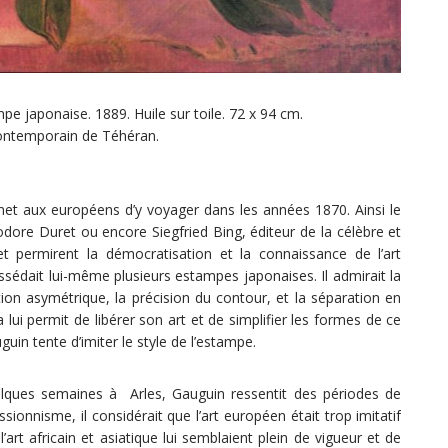
pe japonaise. 1889. Huile sur toile. 72 x 94 cm.
ontemporain de Téhéran.
met aux européens d’y voyager dans les années 1870. Ainsi le
éodore Duret ou encore Siegfried Bing, éditeur de la célèbre et
et permirent la démocratisation et la connaissance de l’art
sédait lui-même plusieurs estampes japonaises. Il admirait la
tion asymétrique, la précision du contour, et la séparation en
i permit de libérer son art et de simplifier les formes de ce
uin tente d’imiter le style de l’estampe.
ques semaines à Arles, Gauguin ressentit des périodes de
sionnisme, il considérait que l’art européen était trop imitatif
art africain et asiatique lui semblaient plein de vigueur et de