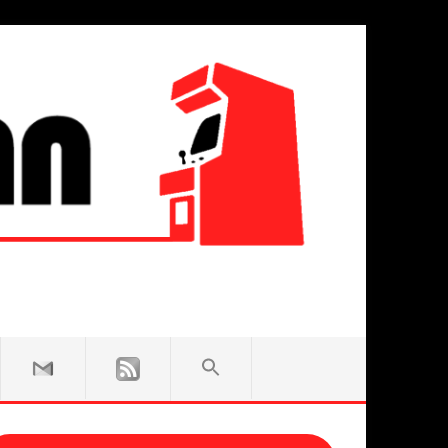
SEARCH
FOR:
Search Button