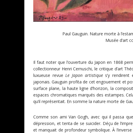
Paul Gauguin. Nature morte à l’estam
Musée d’art c
Il faut noter que l’ouverture du Japon en 1868 per
collectionneur Henri Cernuschi, le critique d’art Th
luxueuse revue
Le Japon artistique
s’y rendirent 
japonais. Gauguin profita de cet engouement et pos
surface plane, la haute ligne d’horizon, la composi
espaces chromatiques marqués des estampes. Cela lu
qu’il représentait. En somme la nature morte de Gaug
Comme son ami Van Gogh, avec qui il passa quel
dépression, et tenta de se suicider. Déçu de l’impres
et manquait de profondeur symbolique. À l’inverse l’