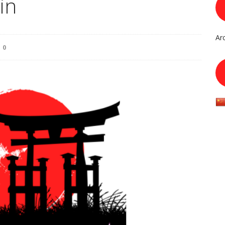
in
Ar
0