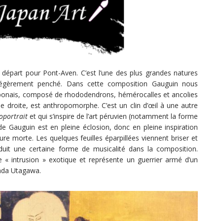
 départ pour Pont-Aven. C’est l’une des plus grandes natures
 légèrement penché. Dans cette composition Gauguin nous
aponais, composé de rhododendrons, hémérocalles et ancolies
de droite, est anthropomorphe. C’est un clin d’œil à une autre
oportrait
et qui s’inspire de l’art péruvien (notamment la forme
de Gauguin est en pleine éclosion, donc en pleine inspiration
ture morte. Les quelques feuilles éparpillées viennent briser et
duit une certaine forme de musicalité dans la composition.
 « intrusion » exotique et représente un guerrier armé d’un
sada Utagawa.