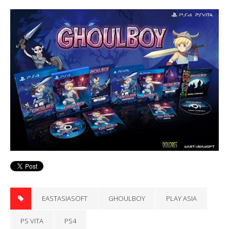
EASTASIASOFT
GHOULBOY
PLAY ASIA
PS VITA
PS4