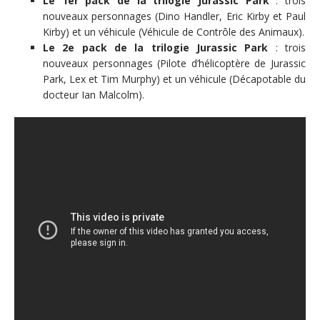
Le 1er pack de la trilogie Jurassic Park
: trois
nouveaux personnages (Dino Handler, Eric Kirby et Paul
Kirby) et un véhicule (Véhicule de Contrôle des Animaux).
Le 2e pack de la trilogie Jurassic Park
: trois
nouveaux personnages (Pilote d’hélicoptère de Jurassic
Park, Lex et Tim Murphy) et un véhicule (Décapotable du
docteur Ian Malcolm).