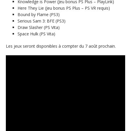
Knowledge is Power (Jeu bonus PS Plus – PlayLink)
Here They Lie (Jeu bonus PS Plus – PS VR requis)
Bound by Flame (PS3)
Serious Sam 3: BFE (PS3)
Draw Slasher (PS Vita)
Space Hulk (PS Vita)
Les jeux seront disponibles à compter du 7 août prochain.