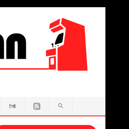
SEARCH
FOR:
Search Button