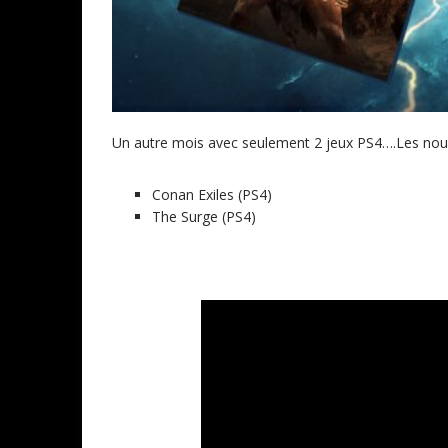
Un autre mois avec seulement 2 jeux PS4….Les nouvea
Conan Exiles (PS4)
The Surge (PS4)