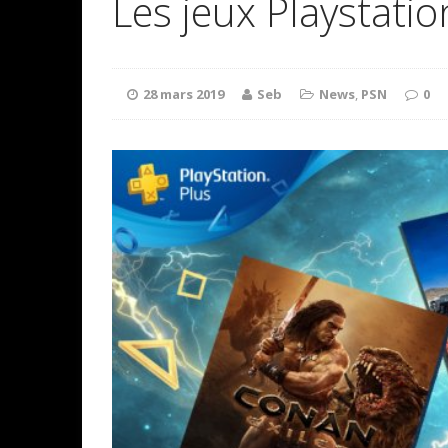
Les jeux Playstation
28 mars 2019
Seb
News
,
PSN
0