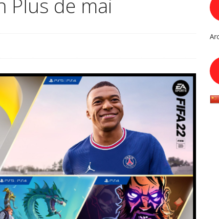
on Plus de mai
Ar