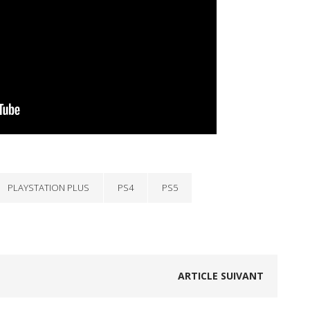
PLAYSTATION PLUS
PS4
PS5
ARTICLE SUIVANT