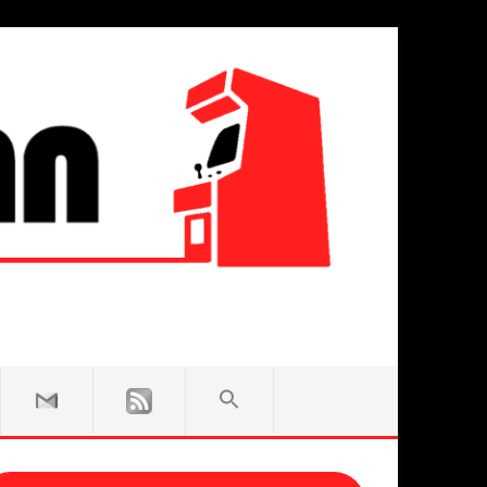
SEARCH
FOR:
Search Button