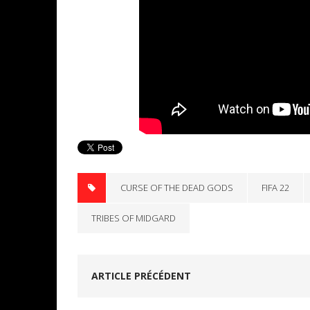
CURSE OF THE DEAD GODS
FIFA 22
TRIBES OF MIDGARD
ARTICLE PRÉCÉDENT