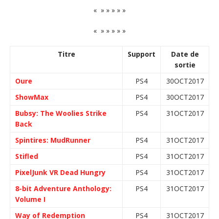
« » » » » »
« » » » » »
Titre
Support
Date de
sortie
Oure
PS4
30OCT2017
ShowMax
PS4
30OCT2017
Bubsy: The Woolies Strike
PS4
31OCT2017
Back
Spintires: MudRunner
PS4
31OCT2017
Stifled
PS4
31OCT2017
PixelJunk VR Dead Hungry
PS4
31OCT2017
8-bit Adventure Anthology:
PS4
31OCT2017
Volume I
Way of Redemption
PS4
31OCT2017