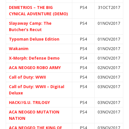
DEMETRIOS – THE BIG
PS4
31OCT2017
CYNICAL ADVENTURE (DEMO)
Slayaway Camp: The
PS4
01NOV2017
Butcher’s Recut
Typoman Deluxe Edition
PS4
01NOV2017
Wakanim
PS4
01NOV2017
X-Morph: Defense Demo
PS4
01NOV2017
ACA NEOGEO ROBO ARMY
PS4
02NOV2017
Call of Duty: WWII
PS4
03NOV2017
Call of Duty: WWII – Digital
PS4
03NOV2017
Deluxe
HACK//G.U. TRILOGY
PS4
03NOV2017
ACA NEOGEO MUTATION
PS4
03NOV2017
NATION
ACA NEOGEO THE KING OF
PS4
03NOV2017