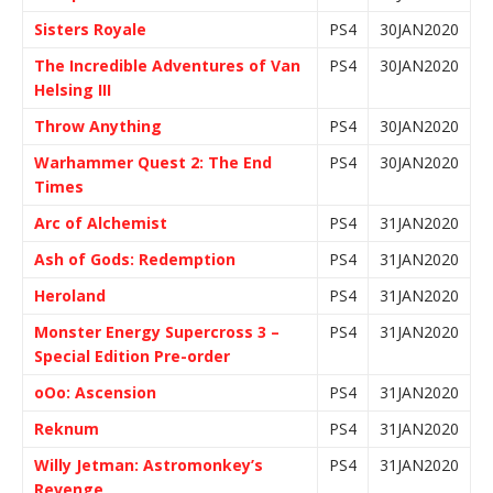
Sisters Royale
PS4
30JAN2020
The Incredible Adventures of Van
PS4
30JAN2020
Helsing III
Throw Anything
PS4
30JAN2020
Warhammer Quest 2: The End
PS4
30JAN2020
Times
Arc of Alchemist
PS4
31JAN2020
Ash of Gods: Redemption
PS4
31JAN2020
Heroland
PS4
31JAN2020
Monster Energy Supercross 3 –
PS4
31JAN2020
Special Edition Pre-order
oOo: Ascension
PS4
31JAN2020
Reknum
PS4
31JAN2020
Willy Jetman: Astromonkey’s
PS4
31JAN2020
Revenge