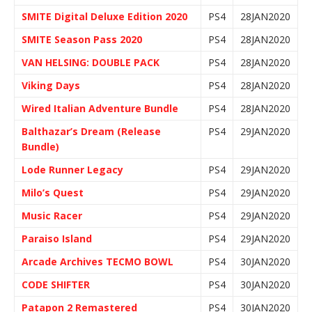
SMITE Digital Deluxe Edition 2020
PS4
28JAN2020
SMITE Season Pass 2020
PS4
28JAN2020
VAN HELSING: DOUBLE PACK
PS4
28JAN2020
Viking Days
PS4
28JAN2020
Wired Italian Adventure Bundle
PS4
28JAN2020
Balthazar’s Dream (Release
PS4
29JAN2020
Bundle)
Lode Runner Legacy
PS4
29JAN2020
Milo’s Quest
PS4
29JAN2020
Music Racer
PS4
29JAN2020
Paraiso Island
PS4
29JAN2020
Arcade Archives TECMO BOWL
PS4
30JAN2020
CODE SHIFTER
PS4
30JAN2020
Patapon 2 Remastered
PS4
30JAN2020