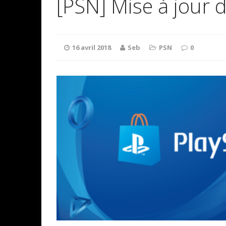
[PSN] Mise à jour 
16 avril 2018
Seb
PSN
0