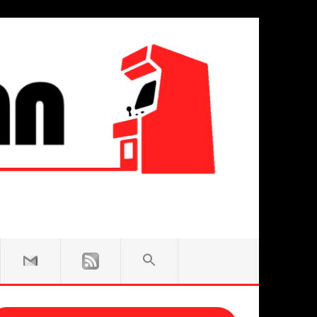
SEARCH
FOR:
Search Button