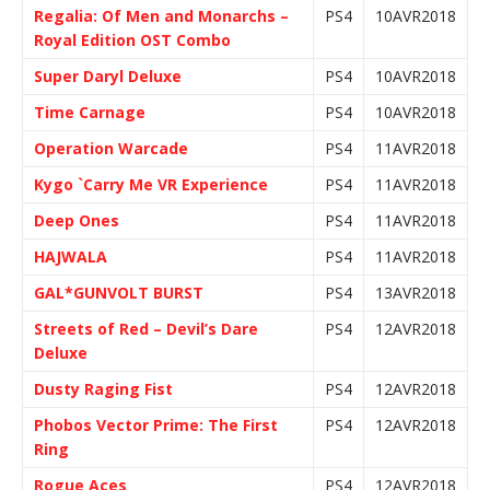
Regalia: Of Men and Monarchs –
PS4
10AVR2018
Royal Edition OST Combo
Super Daryl Deluxe
PS4
10AVR2018
Time Carnage
PS4
10AVR2018
Operation Warcade
PS4
11AVR2018
Kygo `Carry Me VR Experience
PS4
11AVR2018
Deep Ones
PS4
11AVR2018
HAJWALA
PS4
11AVR2018
GAL*GUNVOLT BURST
PS4
13AVR2018
Streets of Red – Devil’s Dare
PS4
12AVR2018
Deluxe
Dusty Raging Fist
PS4
12AVR2018
Phobos Vector Prime: The First
PS4
12AVR2018
Ring
Rogue Aces
PS4
12AVR2018