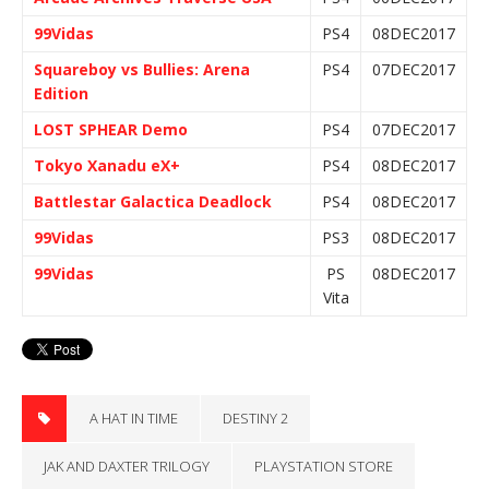
99Vidas
PS4
08DEC2017
Squareboy vs Bullies: Arena
PS4
07DEC2017
Edition
LOST SPHEAR Demo
PS4
07DEC2017
Tokyo Xanadu eX+
PS4
08DEC2017
Battlestar Galactica Deadlock
PS4
08DEC2017
99Vidas
PS3
08DEC2017
99Vidas
PS
08DEC2017
Vita
A HAT IN TIME
DESTINY 2
JAK AND DAXTER TRILOGY
PLAYSTATION STORE