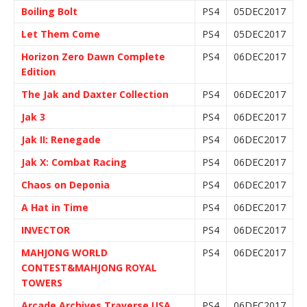
Boiling Bolt
PS4
05DEC2017
Let Them Come
PS4
05DEC2017
Horizon Zero Dawn Complete
PS4
06DEC2017
Edition
The Jak and Daxter Collection
PS4
06DEC2017
Jak 3
PS4
06DEC2017
Jak II: Renegade
PS4
06DEC2017
Jak X: Combat Racing
PS4
06DEC2017
Chaos on Deponia
PS4
06DEC2017
A Hat in Time
PS4
06DEC2017
INVECTOR
PS4
06DEC2017
MAHJONG WORLD
PS4
06DEC2017
CONTEST&MAHJONG ROYAL
TOWERS
Arcade Archives Traverse USA
PS4
06DEC2017