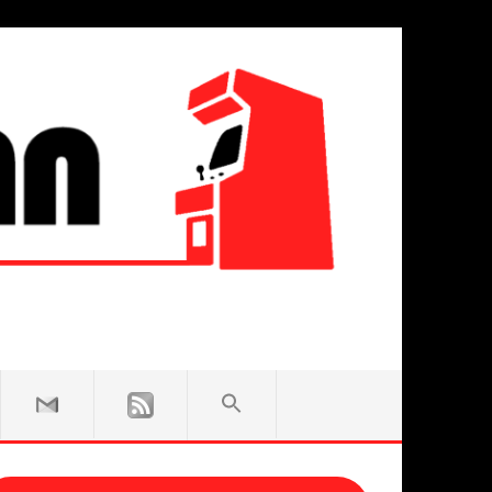
SEARCH
FOR:
Search Button