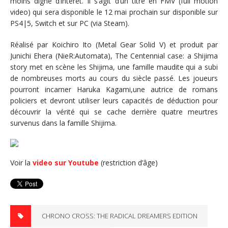
moins digne d’intérêt. Il s’agit d’un titre en FMV (full motion
video) qui sera disponible le 12 mai prochain sur disponible sur
PS4|5, Switch et sur PC (via Steam).
Réalisé par Koichiro Ito (Metal Gear Solid V) et produit par
Junichi Ehera (NieR:Automata), The Centennial case: a Shijima
story met en scène les Shijima, une famille maudite qui a subi
de nombreuses morts au cours du siècle passé. Les joueurs
pourront incarner Haruka Kagami,une autrice de romans
policiers et devront utiliser leurs capacités de déduction pour
découvrir la vérité qui se cache derrière quatre meurtres
survenus dans la famille Shijima.
Voir la
video sur Youtube
(restriction d’âge)
CHRONO CROSS: THE RADICAL DREAMERS EDITION