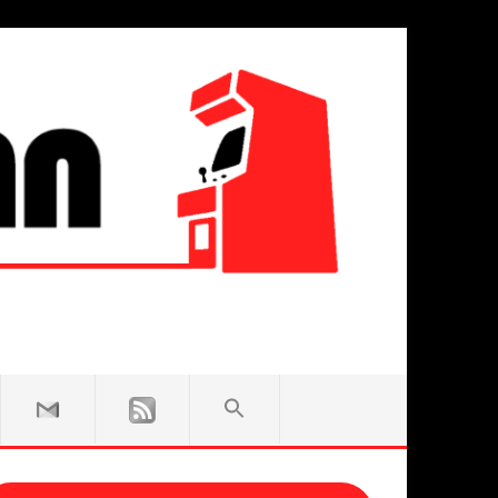
SEARCH
FOR:
Search Button