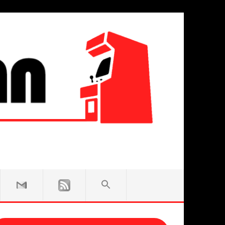
SEARCH
FOR:
Search Button