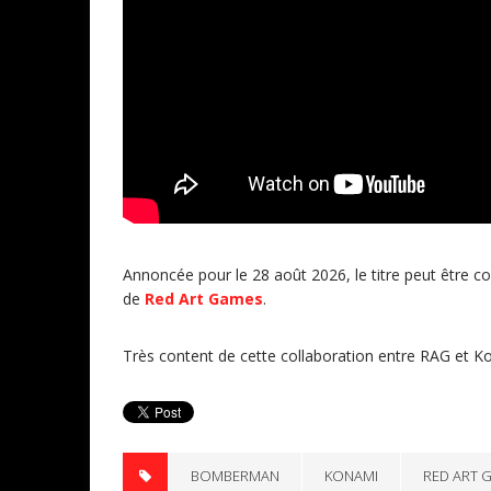
Annoncée pour le 28 août 2026, le titre peut être co
de
Red Art Games
.
Très content de cette collaboration entre RAG et Ko
BOMBERMAN
KONAMI
RED ART 