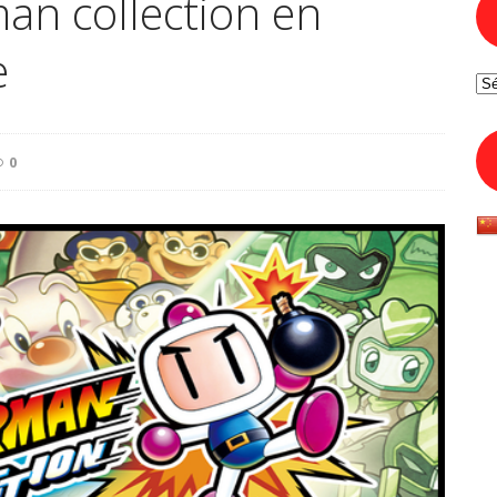
n collection en
e
Ar
0