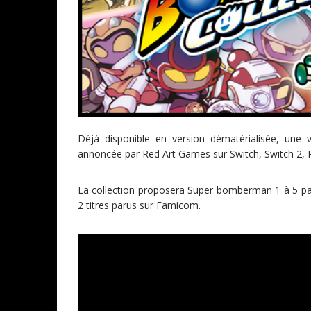
Déjà disponible en version dématérialisée, une
annoncée par Red Art Games sur Switch, Switch 2, 
La collection proposera Super bomberman 1 à 5 pa
2 titres parus sur Famicom.