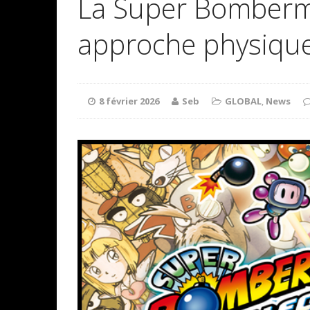
La Super Bomberma
approche physiqu
8 février 2026
Seb
GLOBAL
,
News