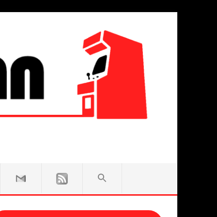
SEARCH
FOR:
Search Button