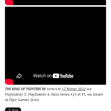
THE KING OF FIGHTERS XV
sortira le
17 février 2022
sur
PlayStation 5, PlayStation 4, Xbox Series X|S et PC via Steam
et l’Epic Games Store.